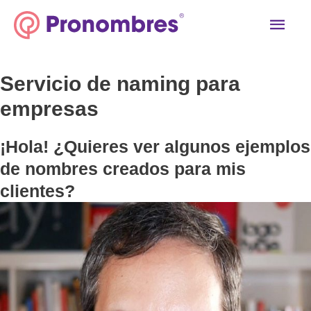
Ir
Men
al
contenido
princ
Servicio de naming para
empresas
¡Hola! ¿Quieres ver algunos ejemplos
de nombres creados para mis
clientes?